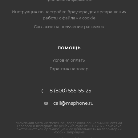
Инструкция по настройке браузера для прекращения
работы с файлами cookie
Согласие на получение рассылок
ПОМОЩЬ
Условия оплаты
Гарантия на товар
8 (800) 555-55-25
call@msphone.ru
*Компания Meta Platforms Inc., владеющая социальными сетями
Facebook и Instagram, по решению суда от 21.03.2022 признана
экстремистской организацией, ее деятельность на территории
России запрещена