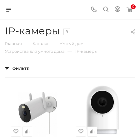
0
IP-камеры
9
—
—
—
Главная
Каталог
Умный дом
—
Устройства для умного дома
IP-камеры
ФИЛЬТР