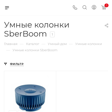
0
Умные колонки
SberBoom
1
—
—
—
Главная
Каталог
Умный дом
Умные колонки
—
Умные колонки SberBoom
ФИЛЬТР