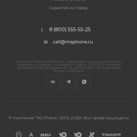
Гарантия на товар
8 (800) 555-55-25
call@msphone.ru
*Компания Meta Platforms Inc., владеющая социальными сетями
Facebook и Instagram, по решению суда от 21.03.2022 признана
экстремистской организацией, ее деятельность на территории
России запрещена
© Компания "MS.Phone" 2003-2026г. Все права защищены