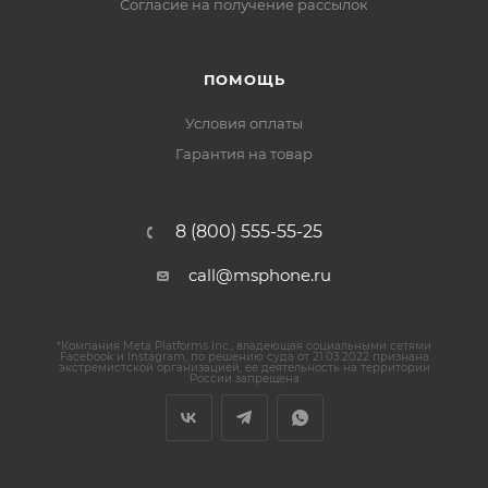
Согласие на получение рассылок
ПОМОЩЬ
Условия оплаты
Гарантия на товар
8 (800) 555-55-25
call@msphone.ru
*Компания Meta Platforms Inc., владеющая социальными сетями
Facebook и Instagram, по решению суда от 21.03.2022 признана
экстремистской организацией, ее деятельность на территории
России запрещена