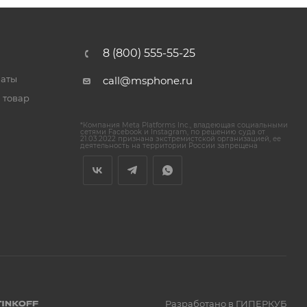
8 (800) 555-55-25
латы
call@msphone.ru
 товар
*Компания Meta Platforms Inc., владеющая социальными
сетями Facebook и Instagram, по решению суда от
21.03.2022 признана экстремистской организацией, ее
деятельность на территории России запрещена
Разработано в ГИПЕРКУБ