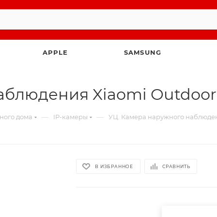
APPLE
SAMSUNG
наблюдения Xiaomi Outdoo
—
—
много дома
IP-камеры
УЦ. Камера наружного наблюде
В ИЗБРАННОЕ
СРАВНИТЬ