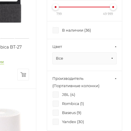
799
49 999
В наличии (
36
)
Цвет
ica BT-27
Все
ии
Производитель
(Портативные колонки)
JBL (
4
)
Rombica (
1
)
Baseus (
9
)
Yandex (
30
)