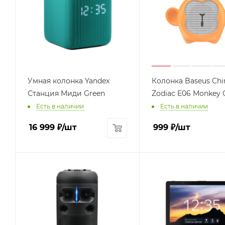
Умная колонка Yandex
Колонка Baseus Chi
Станция Миди Green
Zodiac E06 Monkey 
Есть в наличии
Есть в наличии
16 999
₽
/шт
999
₽
/шт