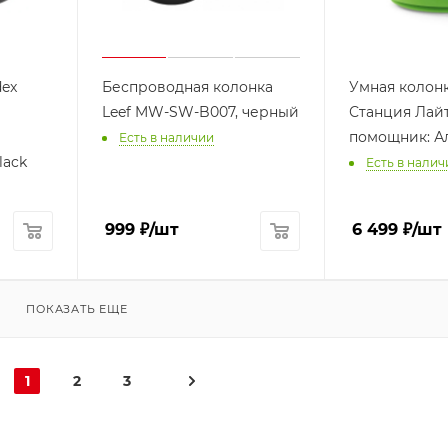
dex
Беспроводная колонка
Умная колонк
Leef MW-SW-B007, черный
Станция Лайт
помощник: А
Есть в наличии
lack
Есть в налич
999
₽
/шт
6 499
₽
/шт
ПОКАЗАТЬ ЕЩЕ
1
2
3