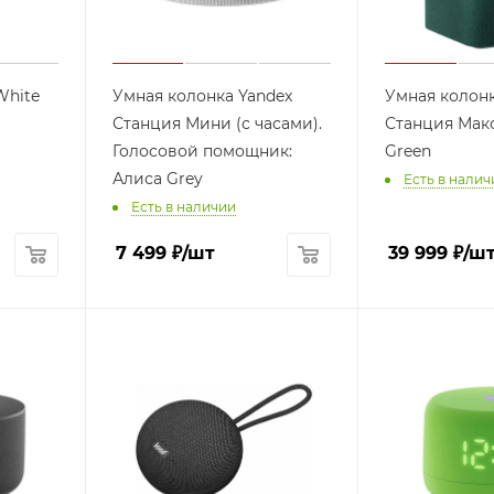
White
Умная колонка Yandex
Умная колонк
Станция Мини (с часами).
Станция Макс
Голосовой помощник:
Green
Алиса Grey
Есть в налич
Есть в наличии
7 499
₽
/шт
39 999
₽
/ш