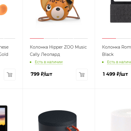
nese
Колонка Hipper ZOO Music
Колонка Romb
Gold
Cally Леопард
Black
Есть в наличии
Есть в налич
799
₽
/шт
1 499
₽
/шт