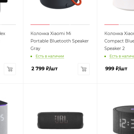
dex
Колонка Xiaomi Mi
Колонка Xiao
с
Portable Bluetooth Speaker
Compact Blue
Gray
Speaker 2
Есть в наличии
Есть в налич
2 799
₽
/шт
999
₽
/шт