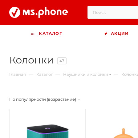
КАТАЛОГ
АКЦИИ
Колонки
47
—
—
—
Главная
Каталог
Наушники и колонки
Колонк
По популярности (возрастание)