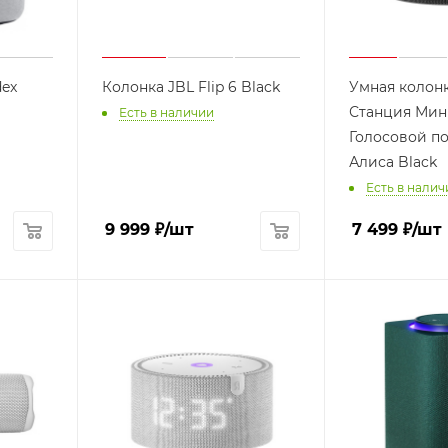
dex
Колонка JBL Flip 6 Black
Умная колонк
Станция Мини
Есть в наличии
Голосовой п
Алиса Black
Есть в налич
9 999
₽
/шт
7 499
₽
/шт