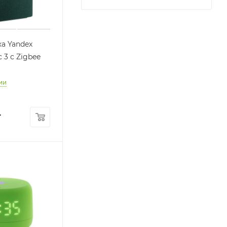
а Yandex
 3 с Zigbee
ии
т