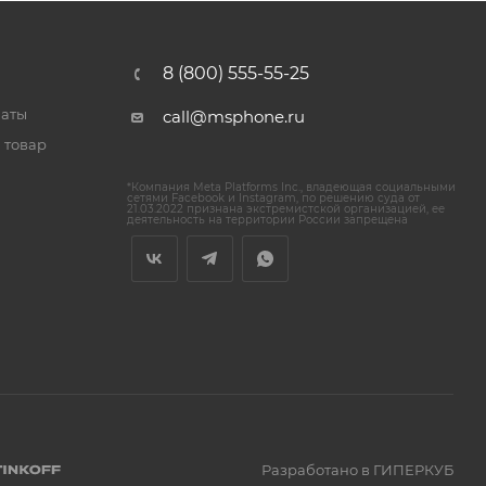
8 (800) 555-55-25
латы
call@msphone.ru
 товар
*Компания Meta Platforms Inc., владеющая социальными
сетями Facebook и Instagram, по решению суда от
21.03.2022 признана экстремистской организацией, ее
деятельность на территории России запрещена
Разработано в ГИПЕРКУБ