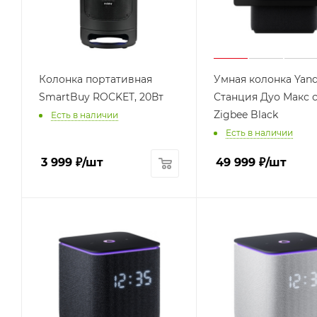
Колонка портативная
Умная колонка Yan
SmartBuy ROCKET, 20Вт
Станция Дуо Макс 
Zigbee Black
Есть в наличии
Есть в наличии
3 999
₽
/шт
49 999
₽
/шт