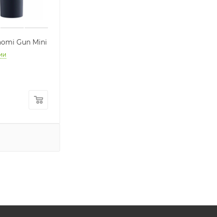
omi Gun Mini
ии