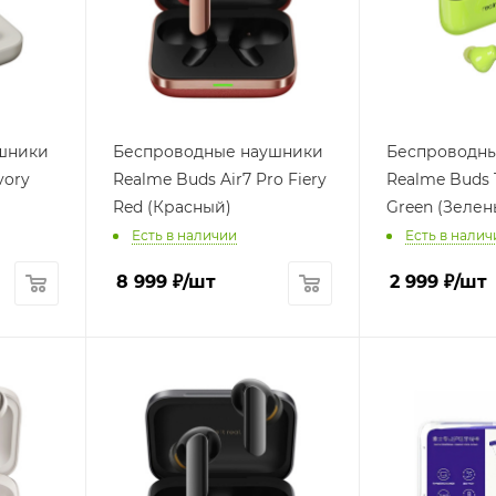
шники
Беспроводные наушники
Беспроводн
vory
Realme Buds Air7 Pro Fiery
Realme Buds 
Red (Красный)
Green (Зелен
Есть в наличии
Есть в налич
8 999
₽
/шт
2 999
₽
/шт