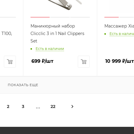
Маникюрный набор
Массажер Xia
 T100,
Clicclic 3 in 1 Nail Clippers
Есть в налич
Set
Есть в наличии
699
₽
/шт
10 999
₽
/шт
ПОКАЗАТЬ ЕЩЕ
2
3
22