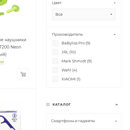
Цвет
Deppa (
6
)
Все
Depod (
4
)
Tecno (
2
)
Производитель
ые наушники
BaByliss Pro (
9
)
T200 Neon
JRL (
10
)
ый)
Mark Shmidt (
9
)
ии
Wahl (
4
)
XIAOMI (
1
)
КАТАЛОГ
Смартфоны и гаджеты