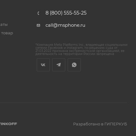
8 (800) 555-55-25
латы
call@msphone.ru
 товар
*Компания Meta Platforms Inc., владеющая социальными
сетями Facebook и Instagram, по решению суда от
21.03.2022 признана экстремистской организацией, ее
деятельность на территории России запрещена
Разработано в ГИПЕРКУБ