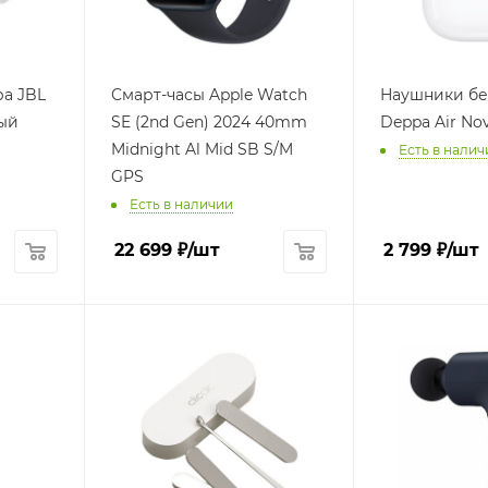
а JBL
Смарт-часы Apple Watch
Наушники б
ый
SE (2nd Gen) 2024 40mm
Deppa Air No
Midnight Al Mid SB S/M
Есть в налич
GPS
Есть в наличии
22 699
₽
/шт
2 799
₽
/шт