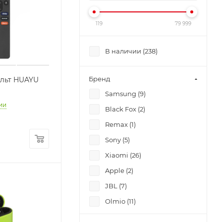
119
79 999
В наличии (
238
)
Бренд
ульт HUAYU
Samsung (
9
)
ии
Black Fox (
2
)
Remax (
1
)
Sony (
5
)
Xiaomi (
26
)
Apple (
2
)
JBL (
7
)
Olmio (
11
)
Adidas (
4
)