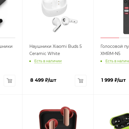
шники
Наушники Xiaomi Buds 5
Голосовой п
Ceramic White
XMRM-N5
Есть в наличии
Есть в налич
8 499
₽
/шт
1 999
₽
/шт