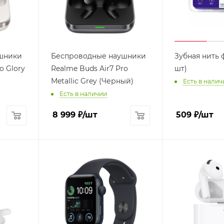
шники
Беспроводные наушники
Зубная нить 
o Glory
Realme Buds Air7 Pro
шт)
Metallic Grey (Черный)
Есть в налич
Есть в наличии
8 999
₽
/шт
509
₽
/шт