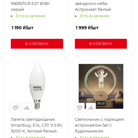
16695/1GR E27 60Вт
звездного неба
серый
Астронавт Белый
Есть в наличии
Есть в наличии
1 190
₽
/шт
1 999
₽
/шт
В КОРЗИНУ
В КОРЗИНУ
Лампа светодиодная
Светильник с парящим
Smartbuy, Е14, C37, 9.5 Вт,
астронавтом 5в1 с
3000 К, теплый белый
будильником
свет
Есть в наличии
Есть в наличии