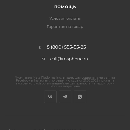
ПОМОЩЬ
Условия оплаты
Гарантия на товар
8 (800) 555-55-25
call@msphone.ru
*Компания Meta Platforms Inc., владеющая социальными сетями
Facebook и Instagram, по решению суда от 21.03.2022 признана
экстремистской организацией, ее деятельность на территории
России запрещена