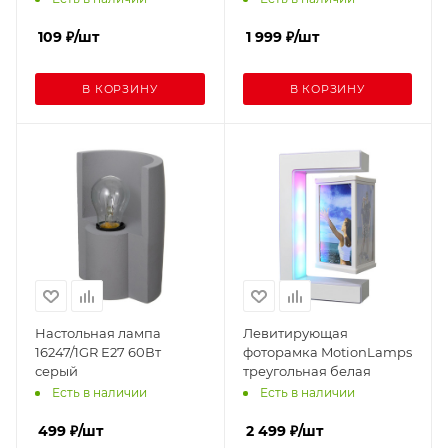
109
₽
/шт
1 999
₽
/шт
В КОРЗИНУ
В КОРЗИНУ
Настольная лампа
Левитирующая
16247/1GR Е27 60Вт
фоторамка MotionLamps
серый
треугольная белая
Есть в наличии
Есть в наличии
499
₽
/шт
2 499
₽
/шт