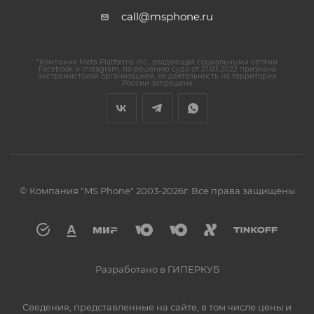
call@msphone.ru
*Компания Meta Platforms Inc., владеющая социальными сетями
Facebook и Instagram, по решению суда от 21.03.2022 признана
экстремистской организацией, ее деятельность на территории
России запрещена
© Компания "MS.Phone" 2003-2026г. Все права защищены
Разработано в ГИПЕРКУБ
Сведения, представленные на сайте, в том числе цены и