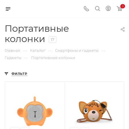
0
Портативные
колонки
17
—
—
—
Главная
Каталог
Смартфоны и гаджеты
—
Гаджеты
Портативные колонки
ФИЛЬТР