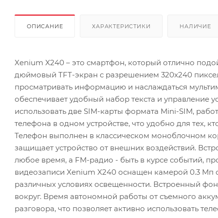
ОПИСАНИЕ
ХАРАКТЕРИСТИКИ
НАЛИЧИЕ
Xenium X240 – это смартфон, который отлично подойд
дюймовый TFT-экран с разрешением 320x240 пиксел
просматривать информацию и наслаждаться мульти
обеспечивает удобный набор текста и управление у
использовать две SIM-карты формата Mini-SIM, раб
телефона в одном устройстве, что удобно для тех, к
Телефон выполнен в классическом моноблочном кор
защищает устройство от внешних воздействий. Вст
любое время, а FM-радио - быть в курсе событий, 
видеозаписи Xenium X240 оснащен камерой 0.3 Мп с
различных условиях освещенности. Встроенный фона
вокруг. Время автономной работы от съемного аккум
разговора, что позволяет активно использовать теле