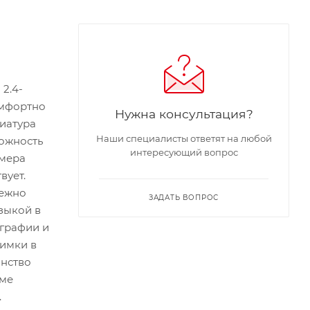
 2.4-
омфортно
Нужна консультация?
иатура
Наши специалисты ответят на любой
можность
интересующий вопрос
омера
вует.
дежно
ЗАДАТЬ ВОПРОС
зыкой в
ографии и
нимки в
анство
име
.