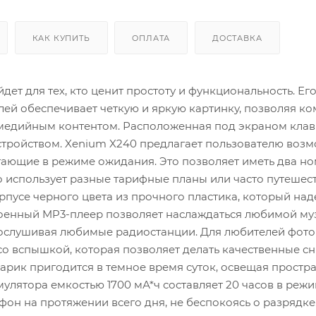
КАК КУПИТЬ
ОПЛАТА
ДОСТАВКА
ет для тех, кто ценит простоту и функциональность. Его
ей обеспечивает четкую и яркую картинку, позволяя к
медийным контентом. Расположенная под экраном клав
стройством. Xenium X240 предлагает пользователю воз
отающие в режиме ожидания. Это позволяет иметь два н
то использует разные тарифные планы или часто путешест
пусе черного цвета из прочного пластика, который на
роенный MP3-плеер позволяет наслаждаться любимой му
прослушивая любимые радиостанции. Для любителей фот
о вспышкой, которая позволяет делать качественные с
рик пригодится в темное время суток, освещая простр
улятора емкостью 1700 мА*ч составляет 20 часов в реж
фон на протяжении всего дня, не беспокоясь о разрядке