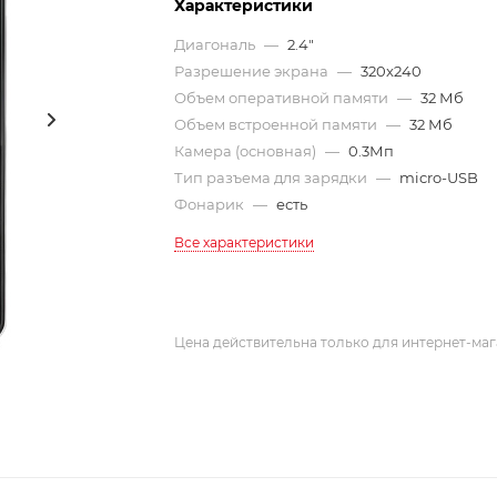
Характеристики
Диагональ
—
2.4"
Разрешение экрана
—
320x240
Объем оперативной памяти
—
32 Мб
Объем встроенной памяти
—
32 Мб
Камера (основная)
—
0.3Мп
Тип разъема для зарядки
—
micro-USB
Фонарик
—
есть
Все характеристики
Цена действительна только для интернет-маг