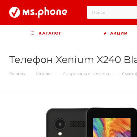
КАТАЛОГ
АКЦИИ
Телефон Xenium X240 Bl
—
—
—
Главная
Каталог
Смартфоны и гаджеты
Смартф