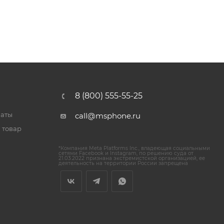
8 (800) 555-55-25
латы
call@msphone.ru
 товар
*Компания Meta Platforms Inc., владеющая социальными
сетями Facebook и Instagram, по решению суда от
21.03.2022 признана экстремистской организацией, ее
деятельность на территории России запрещена