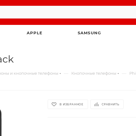
APPLE
SAMSUNG
ack
—
—
оны и кнопочные телефоны
Кнопочные телефоны
Phi
В ИЗБРАННОЕ
СРАВНИТЬ