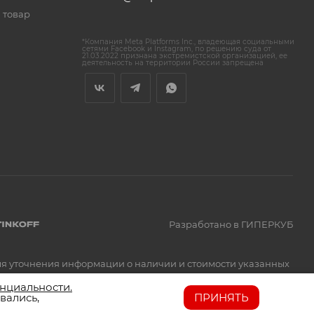
 товар
*Компания Meta Platforms Inc., владеющая социальными
сетями Facebook и Instagram, по решению суда от
21.03.2022 признана экстремистской организацией, ее
деятельность на территории России запрещена
Разработано в ГИПЕРКУБ
Для уточнения информации о наличии и стоимости указанных
нциальности.
вались,
ПРИНЯТЬ