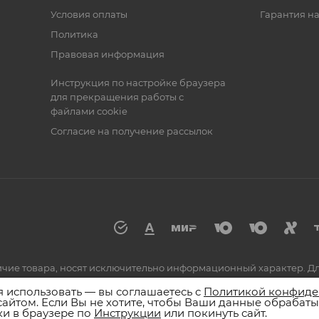
Условия оплаты
Гарантия на
Политика
Правовая информация
Инструкция по настройке браузера
для прекращения работы с
файлами cookie
Согласие на получение рассылок
аличие товара, носят исключительно информационный характер. 
по номеру 8 (800) 555-55-25 или к сотрудникам магазинов.
я использовать — вы соглашаетесь с
Политикой конфиде
сайтом. Если Вы не хотите, чтобы Ваши данные обрабаты
и в браузере по
Инструкции
или покинуть сайт.