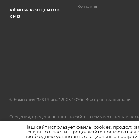
Контакты
АФИША КОНЦЕРТОВ
КМВ
© Компания "MS.Phone" 2003-2026г. Все права защищены
Сведения, представленные на сайте, в том числе цены и н
товаров и (или) услуг, пожалуйста, обращайтесь в call-центр 
Наш сайт использует файлы cookies, продолжа
Если вы согласны, продолжайте пользоваться 
необходимо установить специальные настройк