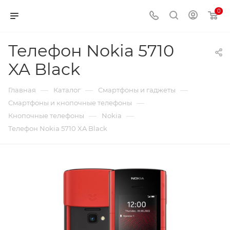
0
Телефон Nokia 5710
XA Black
—
—
—
Главная
Каталог
Смартфоны и гаджеты
—
Смартфоны и кнопочные телефоны
—
—
Кнопочные телефоны
Nokia
Телефон Nokia 5710 XA Black