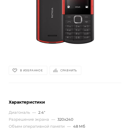
В ИЗБРАННОЕ
СРАВНИТЬ
Характеристики
Диагональ
—
2.4"
Разрешение экрана
—
320x240
Объем оперативной памяти
—
48 Мб