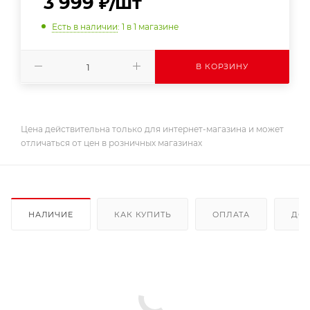
3 999
₽
/шт
Есть в наличии
: 1
в 1 магазине
В КОРЗИНУ
Цена действительна только для интернет-магазина и может
отличаться от цен в розничных магазинах
НАЛИЧИЕ
КАК КУПИТЬ
ОПЛАТА
ДОС