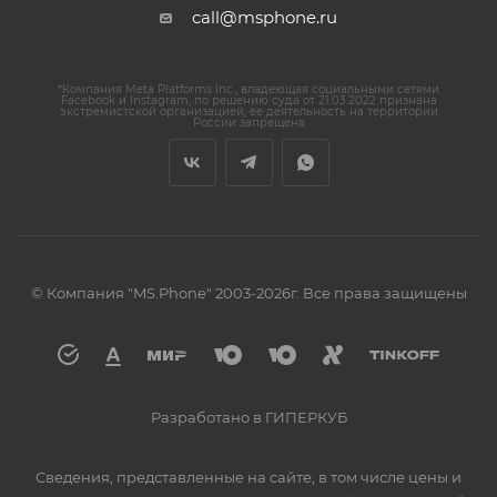
call@msphone.ru
*Компания Meta Platforms Inc., владеющая социальными сетями
Facebook и Instagram, по решению суда от 21.03.2022 признана
экстремистской организацией, ее деятельность на территории
России запрещена
© Компания "MS.Phone" 2003-2026г. Все права защищены
Разработано в ГИПЕРКУБ
Сведения, представленные на сайте, в том числе цены и