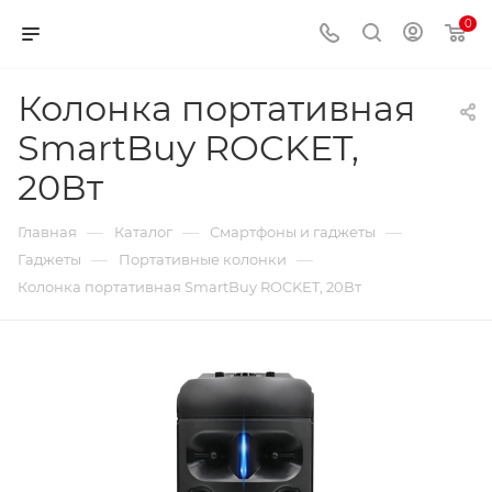
0
Колонка портативная
SmartBuy ROCKET,
20Вт
—
—
—
Главная
Каталог
Смартфоны и гаджеты
—
—
Гаджеты
Портативные колонки
Колонка портативная SmartBuy ROCKET, 20Вт