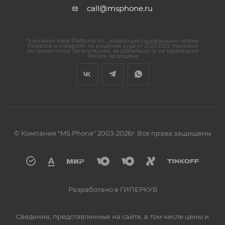
call@msphone.ru
*Компания Meta Platforms Inc., владеющая социальными сетями
Facebook и Instagram, по решению суда от 21.03.2022 признана
экстремистской организацией, ее деятельность на территории
России запрещена
© Компания "MS.Phone" 2003-2026г. Все права защищены
Разработано в ГИПЕРКУБ
Сведения, представленные на сайте, в том числе цены и