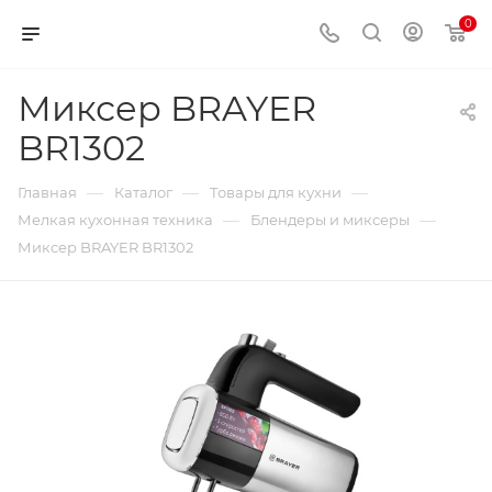
0
Миксер BRAYER
BR1302
—
—
—
Главная
Каталог
Товары для кухни
—
—
Мелкая кухонная техника
Блендеры и миксеры
Миксер BRAYER BR1302