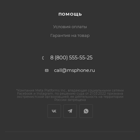
ПОМОЩЬ
Условия оплаты
Гарантия на товар
8 (800) 555-55-25
call@msphone.ru
*Компания Meta Platforms Inc., владеющая социальными сетями
Facebook и Instagram, по решению суда от 21.03.2022 признана
экстремистской организацией, ее деятельность на территории
России запрещена