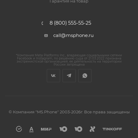
Гарантия на товар
8 (800) 555-55-25
call@msphone.ru
*Компания Meta Platforms Inc., владеющая социальными сетями
Facebook и Instagram, по решению суда от 21.03.2022 признана
экстремистской организацией, ее деятельность на территории
России запрещена
© Компания "MS.Phone" 2003-2026г. Все права защищены