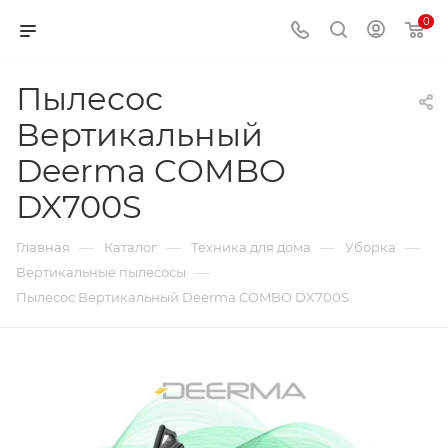
0
Пылесос
Вертикальный
Deerma COMBO
DX700S
—
—
—
—
Главная
Каталог
Техника для дома
Уборка
—
Вертикальные пылесосы
Пылесос Вертикальный Deerma COMBO DX700S