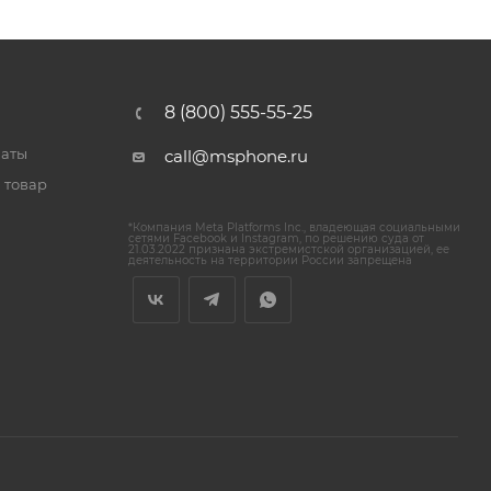
8 (800) 555-55-25
латы
call@msphone.ru
 товар
*Компания Meta Platforms Inc., владеющая социальными
сетями Facebook и Instagram, по решению суда от
21.03.2022 признана экстремистской организацией, ее
деятельность на территории России запрещена