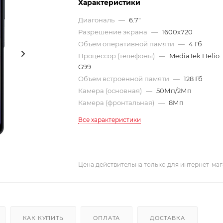
Характеристики
Диагональ
—
6.7"
Разрешение экрана
—
1600x720
Объем оперативной памяти
—
4 Гб
Процессор (телефоны)
—
MediaTek Helio
G99
Объем встроенной памяти
—
128 Гб
Камера (основная)
—
50Мп/2Мп
Камера (фронтальная)
—
8Мп
Все характеристики
Цена действительна только для интернет-маг
КАК КУПИТЬ
ОПЛАТА
ДОСТАВКА