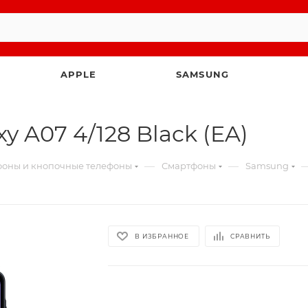
APPLE
SAMSUNG
 A07 4/128 Black (EA)
—
—
оны и кнопочные телефоны
Смартфоны
Samsung
В ИЗБРАННОЕ
СРАВНИТЬ