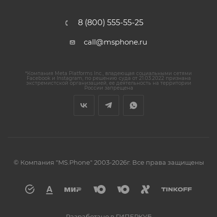
8 (800) 555-55-25
call@msphone.ru
*Компания Meta Platforms Inc., владеющая социальными сетями
Facebook и Instagram, по решению суда от 21.03.2022 признана
экстремистской организацией, ее деятельность на территории
России запрещена
© Компания "MS.Phone" 2003-2026г. Все права защищены
Разработано в ГИПЕРКУБ