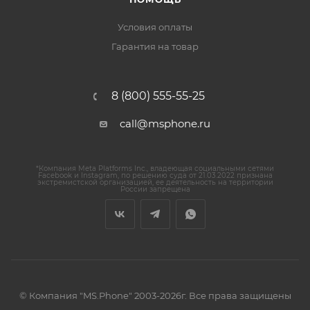
Условия оплаты
Гарантия на товар
8 (800) 555-55-25
call@msphone.ru
*Компания Meta Platforms Inc., владеющая социальными сетями
Facebook и Instagram, по решению суда от 21.03.2022 признана
экстремистской организацией, ее деятельность на территории
России запрещена
© Компания "MS.Phone" 2003-2026г. Все права защищены