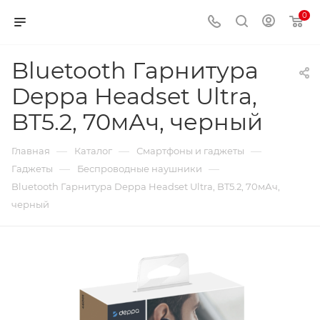
0
Bluetooth Гарнитура
Deppa Headset Ultra,
BT5.2, 70мАч, черный
—
—
—
Главная
Каталог
Смартфоны и гаджеты
—
—
Гаджеты
Беспроводные наушники
Bluetooth Гарнитура Deppa Headset Ultra, BT5.2, 70мАч,
черный