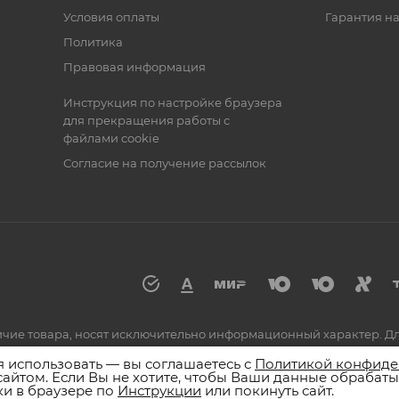
Условия оплаты
Гарантия на
Политика
Правовая информация
Инструкция по настройке браузера
для прекращения работы с
файлами cookie
Согласие на получение рассылок
аличие товара, носят исключительно информационный характер. 
по номеру 8 (800) 555-55-25 или к сотрудникам магазинов.
я использовать — вы соглашаетесь с
Политикой конфиде
сайтом. Если Вы не хотите, чтобы Ваши данные обрабаты
и в браузере по
Инструкции
или покинуть сайт.