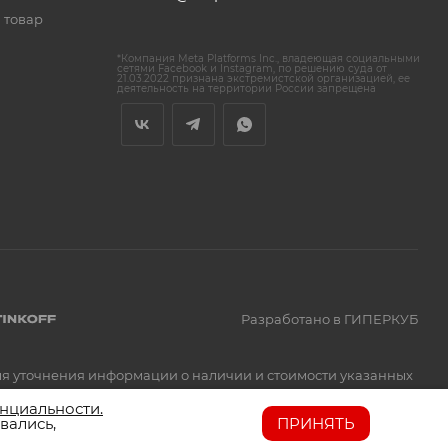
 товар
*Компания Meta Platforms Inc., владеющая социальными
сетями Facebook и Instagram, по решению суда от
21.03.2022 признана экстремистской организацией, ее
деятельность на территории России запрещена
Разработано в ГИПЕРКУБ
Для уточнения информации о наличии и стоимости указанных
нциальности.
вались,
ПРИНЯТЬ