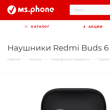
КАТАЛОГ
АКЦИИ
Наушники Redmi Buds 6 A
—
—
—
Главная
Каталог
Смартфоны и гаджеты
Гадже