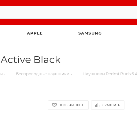
APPLE
SAMSUNG
ctive Black
—
—
ты
Беспроводные наушники
Наушники Redmi Buds 6 Ac
В ИЗБРАННОЕ
СРАВНИТЬ