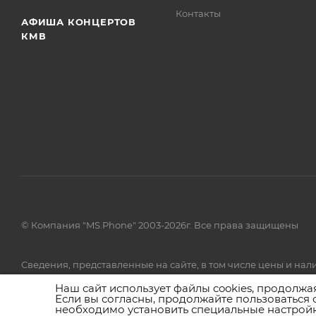
Контакты
АФИША КОНЦЕРТОВ
КМВ
© Компания "MS.Phone" 2003-2026г. Все права защищены
Сведения, представленные на сайте, в том числе цены и н
товаров и (или) услуг, пожалуйста, обращайтесь в call-центр 
Наш сайт использует файлы cookies, продолжа
Если вы согласны, продолжайте пользоваться 
необходимо установить специальные настройк