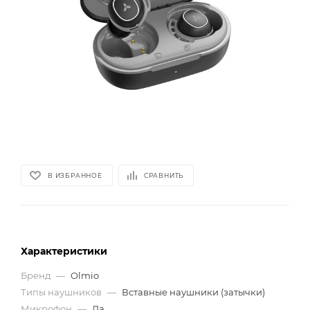
В ИЗБРАННОЕ
СРАВНИТЬ
Характеристики
Бренд
—
Olmio
Типы наушников
—
Вставные наушники (затычки)
Микрофон
—
Да