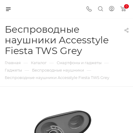
0
Беспроводные
наушники Accesstyle
Fiesta TWS Grey
—
—
—
Главная
Каталог
Смартфоны и гаджеты
—
—
Гаджеты
Беспроводные наушники
Беспроводные наушники Accesstyle Fiesta TWS Grey