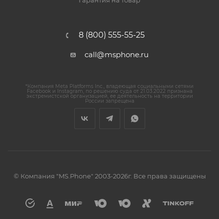
Гарантия на товар
8 (800) 555-55-25
call@msphone.ru
*Компания Meta Platforms Inc., владеющая социальными сетями
Facebook и Instagram, по решению суда от 21.03.2022 признана
экстремистской организацией, ее деятельность на территории
России запрещена
© Компания "MS.Phone" 2003-2026г. Все права защищены