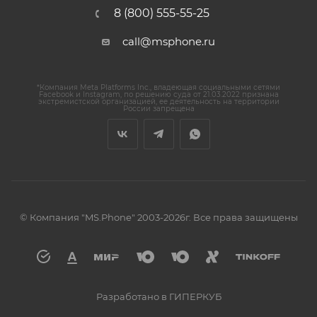
8 (800) 555-55-25
call@msphone.ru
*Компания Meta Platforms Inc., владеющая социальными сетями
Facebook и Instagram, по решению суда от 21.03.2022 признана
экстремистской организацией, ее деятельность на территории
России запрещена
© Компания "MS.Phone" 2003-2026г. Все права защищены
Разработано в ГИПЕРКУБ