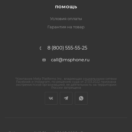
ПОМОЩЬ
Условия оплаты
Гарантия на товар
8 (800) 555-55-25
call@msphone.ru
*Компания Meta Platforms Inc., владеющая социальными сетями
Facebook и Instagram, по решению суда от 21.03.2022 признана
экстремистской организацией, ее деятельность на территории
России запрещена