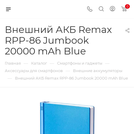
0
Внешний АКБ Remax
RPP-86 Jumbook
20000 mAh Blue
—
—
—
Главная
Каталог
Смартфоны и гаджеты
—
Аксессуары для смартфонов
Внешние аккумуляторы
—
Внешний АКБ Remax RPP-86 Jumbook 20000 mAh Blue