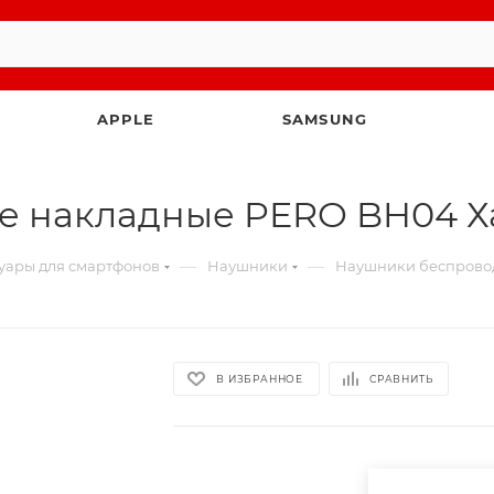
APPLE
SAMSUNG
е накладные PERO BH04 Х
—
—
уары для смартфонов
Наушники
Наушники беспрово
В ИЗБРАННОЕ
СРАВНИТЬ