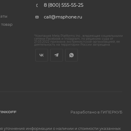
8 (800) 555-55-25
латы
call@msphone.ru
 товар
*Компания Meta Platforms Inc., владеющая социальными
сетями Facebook и Instagram, по решению суда от
21.03.2022 признана экстремистской организацией, ее
деятельность на территории России запрещена
Разработано в ГИПЕРКУБ
Для уточнения информации о наличии и стоимости указанных