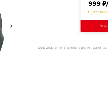
999
₽
Нет в нал
УВЕД
Цена действительна только для интернет-маг