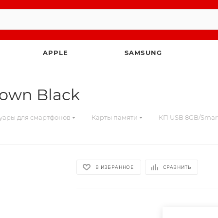
APPLE
SAMSUNG
own Black
—
—
уары для смартфонов
Карты памяти
КП USB 8GB/Smart
В ИЗБРАННОЕ
СРАВНИТЬ