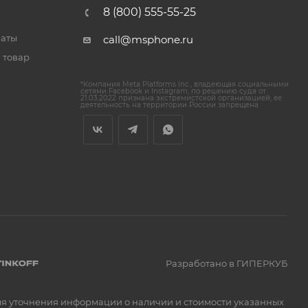
8 (800) 555-55-25
латы
call@msphone.ru
 товар
*Компания Meta Platforms Inc., владеющая социальными
сетями Facebook и Instagram, по решению суда от
21.03.2022 признана экстремистской организацией, ее
деятельность на территории России запрещена
Разработано в ГИПЕРКУБ
Для уточнения информации о наличии и стоимости указанных