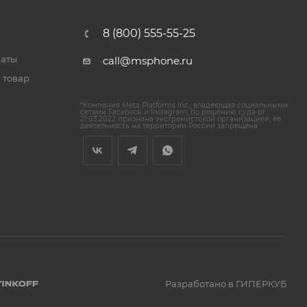
8 (800) 555-55-25
латы
call@msphone.ru
 товар
*Компания Meta Platforms Inc., владеющая социальными
сетями Facebook и Instagram, по решению суда от
21.03.2022 признана экстремистской организацией, ее
деятельность на территории России запрещена
Разработано в ГИПЕРКУБ