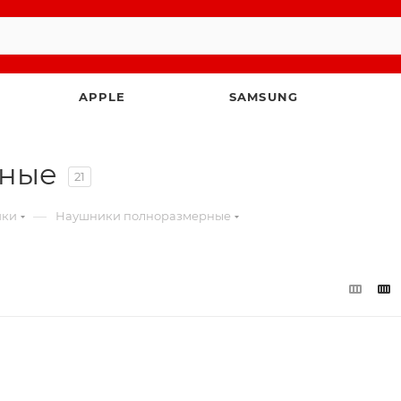
APPLE
SAMSUNG
рные
21
—
ики
Наушники полноразмерные