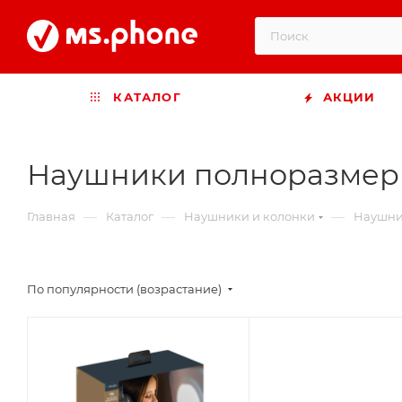
КАТАЛОГ
АКЦИИ
Наушники полноразме
—
—
—
Главная
Каталог
Наушники и колонки
Наушн
По популярности (возрастание)