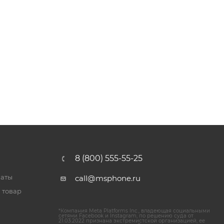
8 (800) 555-55-25
латы
call@msphone.ru
 товар
*Компания Meta Platforms Inc., владеющая социальными
сетями Facebook и Instagram, по решению суда от
21.03.2022 признана экстремистской организацией, ее