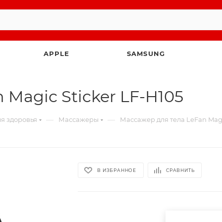
APPLE
SAMSUNG
 Magic Sticker LF-H105
—
—
ля здоровья
Массажеры
Массажер для тела LeFan Magi
В ИЗБРАННОЕ
СРАВНИТЬ