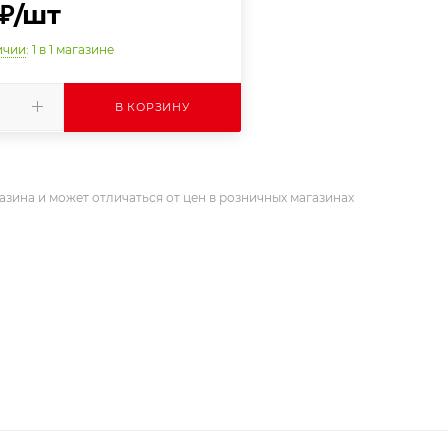
₽
/шт
ичии
: 1
в 1 магазине
В КОРЗИНУ
азина и может отличаться от цен в розничных магазинах