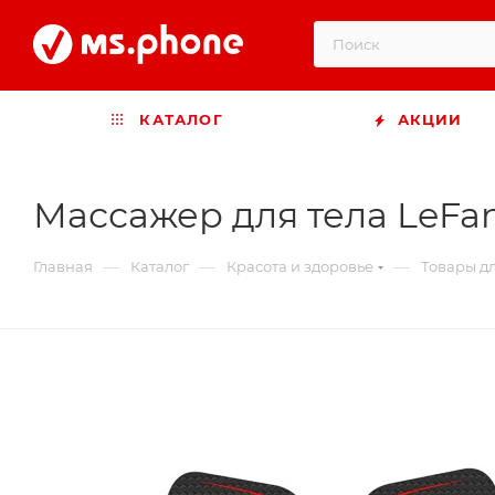
КАТАЛОГ
АКЦИИ
Массажер для тела LeFan
—
—
—
Главная
Каталог
Красота и здоровье
Товары д