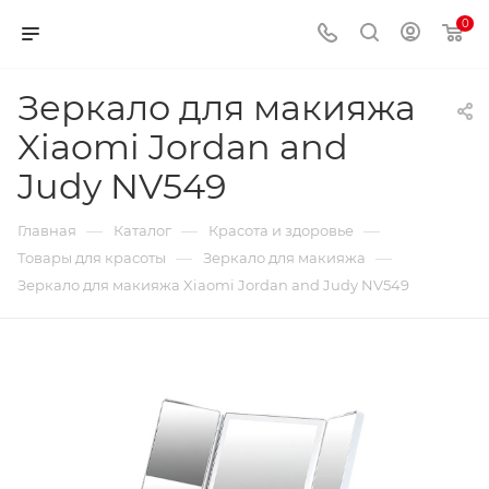
0
Зеркало для макияжа
Xiaomi Jordan and
Judy NV549
—
—
—
Главная
Каталог
Красота и здоровье
—
—
Товары для красоты
Зеркало для макияжа
Зеркало для макияжа Xiaomi Jordan and Judy NV549