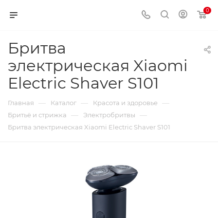
0
Бритва
электрическая Xiaomi
Electric Shaver S101
—
—
—
Главная
Каталог
Красота и здоровье
—
—
Бритьё и стрижка
Электробритвы
Бритва электрическая Xiaomi Electric Shaver S101