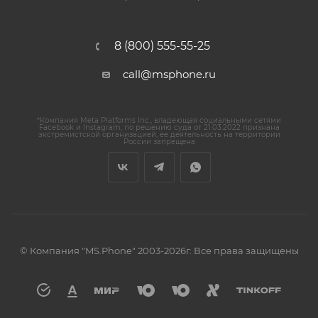
8 (800) 555-55-25
call@msphone.ru
*Компания Meta Platforms Inc., владеющая социальными сетями
Facebook и Instagram, по решению суда от 21.03.2022 признана
экстремистской организацией, ее деятельность на территории
России запрещена
© Компания "MS.Phone" 2003-2026г. Все права защищены