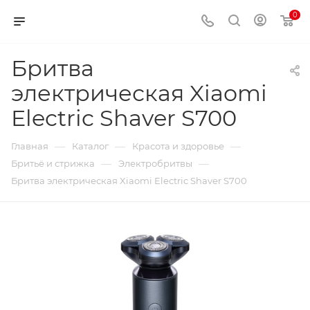
0
Бритва
электрическая Xiaomi
Electric Shaver S700
—
—
—
Главная
Каталог
Красота и здоровье
—
—
Бритьё и стрижка
Электробритвы
Бритва электрическая Xiaomi Electric Shaver S700