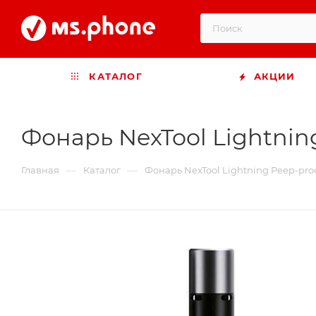
КАТАЛОГ
АКЦИИ
Фонарь NexTool Lightning
—
—
Главная
Каталог
Фонарь NexTool Lightning Peep-proo