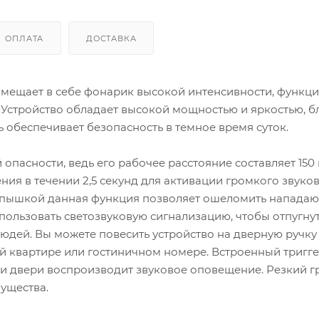
ОПЛАТА
ДОСТАВКА
вмещает в себе фонарик высокой интенсивности, функц
 Устройство обладает высокой мощностью и яркостью, б
 обеспечивает безопасность в темное время суток.
пасности, ведь его рабочее расстояние составляет 150 
ия в течении 2,5 секунд для активации громкого звуко
вспышкой данная функция позволяет ошеломить напада
пользовать светозвуковую сигнализацию, чтобы отпугну
юдей. Вы можете повесить устройство на дверную ручку 
й квартире или гостиничном номере. Встроенный тригг
ии двери воспроизводит звуковое оповещение. Резкий 
мущества.