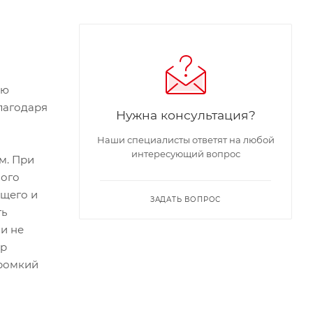
ию
лагодаря
Нужна консультация?
Наши специалисты ответят на любой
интересующий вопрос
м. При
вого
ющего и
ЗАДАТЬ ВОПРОС
ть
и не
ер
громкий