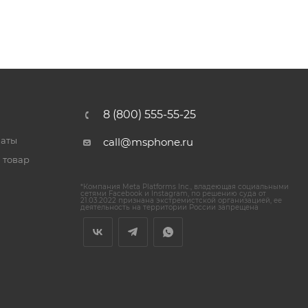
8 (800) 555-55-25
латы
call@msphone.ru
 товар
*Компания Meta Platforms Inc., владеющая социальными
сетями Facebook и Instagram, по решению суда от
21.03.2022 признана экстремистской организацией, ее
деятельность на территории России запрещена