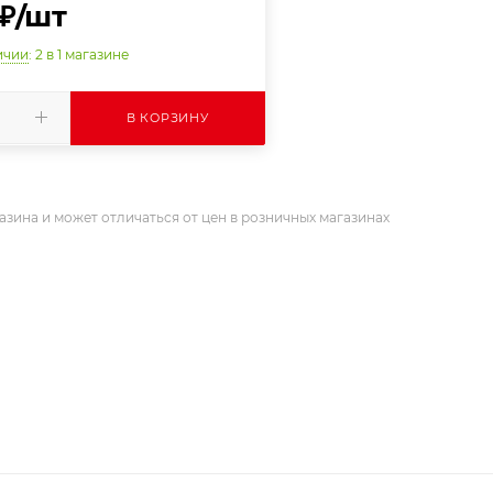
₽
/шт
ичии
: 2
в 1 магазине
В КОРЗИНУ
азина и может отличаться от цен в розничных магазинах