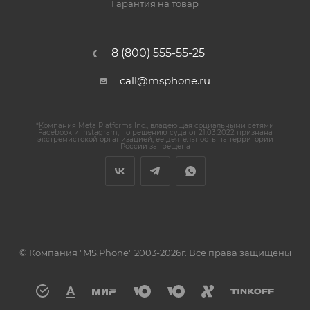
Гарантия на товар
8 (800) 555-55-25
call@msphone.ru
*Компания Meta Platforms Inc., владеющая социальными сетями
Facebook и Instagram, по решению суда от 21.03.2022 признана
экстремистской организацией, ее деятельность на территории
России запрещена
© Компания "MS.Phone" 2003-2026г. Все права защищены